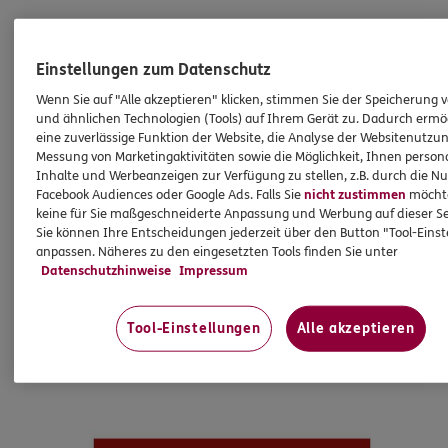
Einstellungen zum Datenschutz
ver.di: Vorteile für ver.di Mitglieder
Wenn Sie auf "Alle akzeptieren" klicken, stimmen Sie der Speicherung 
und ähnlichen Technologien (Tools) auf Ihrem Gerät zu. Dadurch ermö
Als ver.di Mitglied profitieren Sie und Ihre
eine zuverlässige Funktion der Website, die Analyse der Websitenutzun
Messung von Marketingaktivitäten sowie die Möglichkeit, Ihnen persona
Angehörigen von attraktiven Vorteilen bei den
Inhalte und Werbeanzeigen zur Verfügung zu stellen, z.B. durch die N
Versicherungen und Finanzdienstleistungen von
Facebook Audiences oder Google Ads. Falls Sie
nicht zustimmen
möchten
ERGO. Nutzen Sie unsere exklusiven
keine für Sie maßgeschneiderte Anpassung und Werbung auf dieser Se
Sonderkonditionen für Sie als ver.di Mitglied.
Sie können Ihre Entscheidungen jederzeit über den Button "Tool-Eins
anpassen. Näheres zu den eingesetzten Tools finden Sie unter
Datenschutzhinweise
Impressum
Mehr erfahren
Tool-Einstellungen
Alle akzeptieren